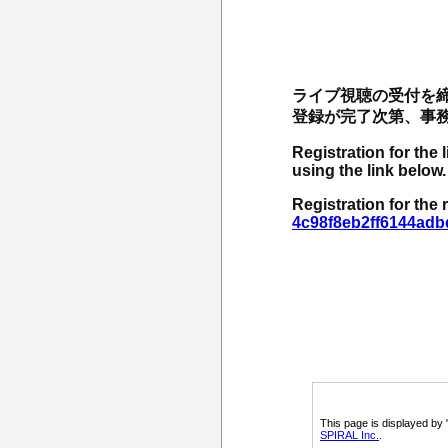
ライブ視聴の受付を
登録が完了次第、事務
Registration for the 
using the link below.
Registration for the
4c98f8eb2ff6144adb
This page is displayed by
SPIRAL Inc.
.