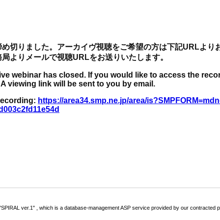
締め切りました。アーカイヴ視聴をご希望の方は下記URLより
局よりメールで視聴URLをお送りいたします。
live webinar has closed. If you would like to access the reco
 A viewing link will be sent to you by email.
 recording:
https://area34.smp.ne.jp/area/is?SMPFORM=mdn
d003c2fd11e54d
 "SPIRAL ver.1" , which is a database-management ASP service provided by our contracted p