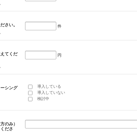
ん
ください。
件
ん
教えてくだ
円
ん
導入している
ソーシング
導入していない
検討中
た方のみ）
てくださ