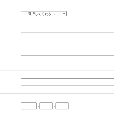
＊
-
-