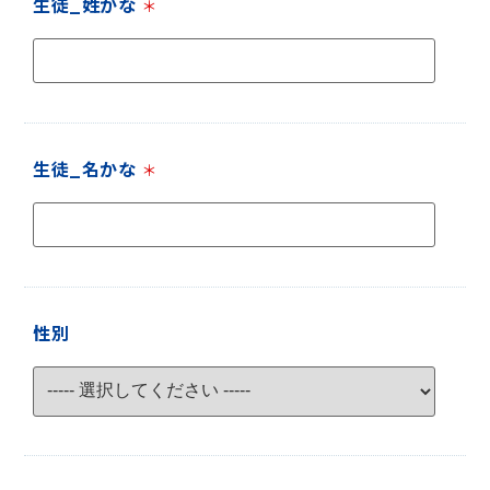
生徒_姓かな
＊
生徒_名かな
＊
性別