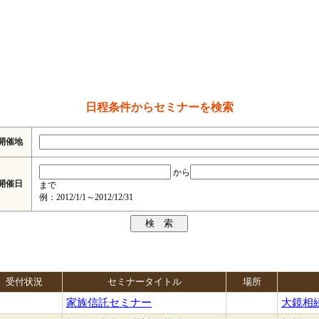
日程条件からセミナーを検索
開催地
から
開催日
まで
例：2012/1/1～2012/12/31
受付状況
セミナータイトル
場所
家族信託セミナー
大鏡相