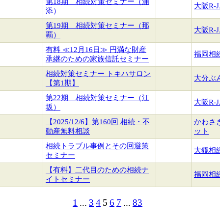
第18期 相続対策セミナー（浦
大阪R-
添）
第19期 相続対策セミナー（那
大阪R-
覇）
有料 ≪12月16日≫ 円満な財産
福岡相
承継のための家族信託セミナー
相続対策セミナー トキハサロン
大分ぶ
【第1期】
第22期 相続対策セミナー（江
大阪R-
坂）
【2025/12/6】第160回 相続・不
かわさ
動産無料相談
ット
相続トラブル事例とその回避策
大鏡相
セミナー
【有料】二代目のための相続ナ
福岡相
イトセミナー
1
...
3
4
5
6
7
...
83