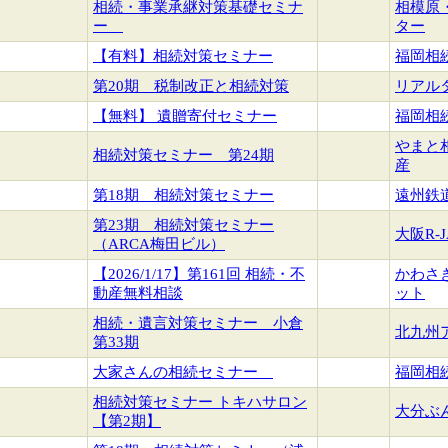
相続・事業承継対策基礎セミナ
相模原
ー
ター
【有料】相続対策セミナー
福岡相
第20期 税制改正と相続対策
リアル
【無料】 遺贈寄付セミナー
福岡相
やまと
相続対策セミナー 第24期
産
第18期 相続対策セミナー
遠州鉄
第23期 相続対策セミナー
大阪R-
（ARCA梅田ビル）
【2026/1/17】第161回 相続・不
かわさ
動産無料相談
ット
相続・遺言対策セミナー 小倉
北九州
第33期
大家さんの相続セミナー
福岡相
相続対策セミナー トキハサロン
大分ぶ
【第2期】