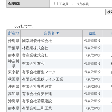
会員種別
正会員
支部会員
社です。
657
所在地
会員名 ▼
役職
沖縄県
國幸興發株式会社
代表取締役
千葉県
林産業株式会社
代表取締役
熊本県
誉産業株式会社
代表取締役
神奈川
有限会社友和
代表取締役
県
東京都
有限会社麻生マーク
代表取締役
秋田県
有限会社北秋ライン工業
代表取締役
沖縄県
有限会社豊秀興業
代表取締役
高知県
有限会社保安技建
代表取締役
沖縄県
有限会社碧凰建設
代表取締役
熊本県
有限会社二和工業
代表取締役