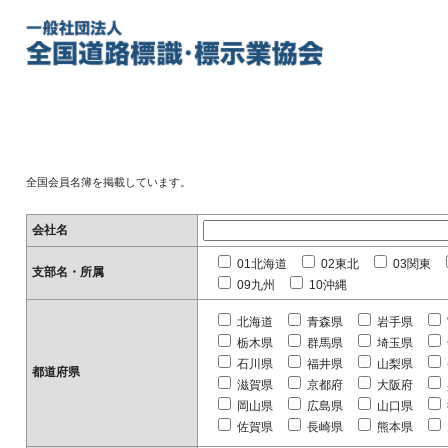
全国会員名簿を掲載しています。
会社名
01北海道
02東北
03関東
支部名・所属
09九州
10沖縄
北海道
青森県
岩手県
栃木県
群馬県
埼玉県
石川県
福井県
山梨県
都道府県
滋賀県
京都府
大阪府
岡山県
広島県
山口県
佐賀県
長崎県
熊本県