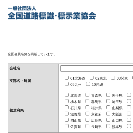
全国会員名簿を掲載しています。
会社名
01北海道
02東北
03関東
支部名・所属
09九州
10沖縄
北海道
青森県
岩手県
栃木県
群馬県
埼玉県
石川県
福井県
山梨県
都道府県
滋賀県
京都府
大阪府
岡山県
広島県
山口県
佐賀県
長崎県
熊本県