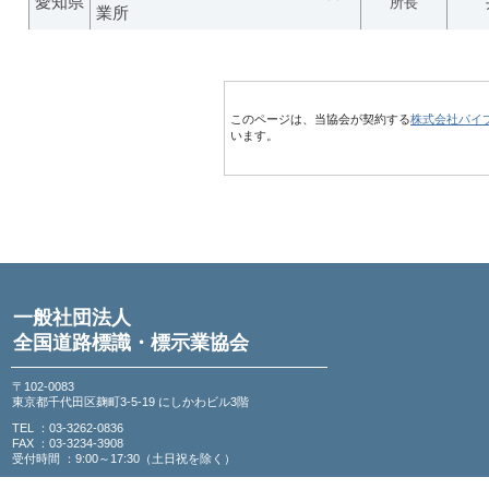
愛知県
所長
業所
このページは、当協会が契約する
株式会社パイ
います。
一般社団法人
全国道路標識・標示業協会
〒102-0083
東京都千代田区麹町3-5-19 にしかわビル3階
TEL ：03-3262-0836
FAX ：03-3234-3908
受付時間 ：9:00～17:30（土日祝を除く）