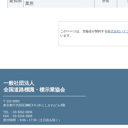
愛知県
所長
業所
このページは、当協会が契約する
株式会社パイ
います。
一般社団法人
全国道路標識・標示業協会
〒102-0083
東京都千代田区麹町3-5-19 にしかわビル3階
TEL ：03-3262-0836
FAX ：03-3234-3908
受付時間 ：9:00～17:30（土日祝を除く）