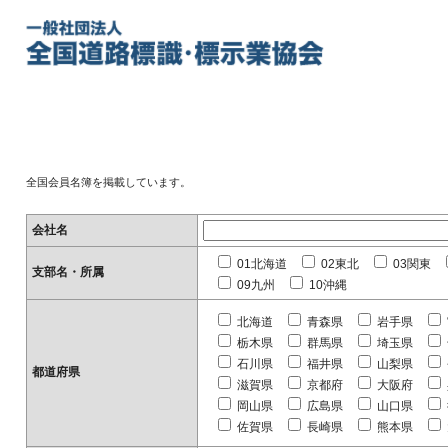
全国会員名簿を掲載しています。
会社名
01北海道
02東北
03関東
支部名・所属
09九州
10沖縄
北海道
青森県
岩手県
栃木県
群馬県
埼玉県
石川県
福井県
山梨県
都道府県
滋賀県
京都府
大阪府
岡山県
広島県
山口県
佐賀県
長崎県
熊本県