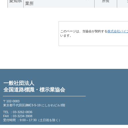
愛知県
所長
業所
このページは、当協会が契約する
株式会社パイ
います。
一般社団法人
全国道路標識・標示業協会
〒102-0083
東京都千代田区麹町3-5-19 にしかわビル3階
TEL ：03-3262-0836
FAX ：03-3234-3908
受付時間 ：9:00～17:30（土日祝を除く）