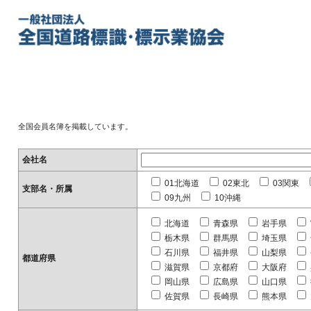
全国会員名簿を掲載しています。
会社名
01北海道
02東北
03関東
支部名・所属
09九州
10沖縄
北海道
青森県
岩手県
栃木県
群馬県
埼玉県
石川県
福井県
山梨県
都道府県
滋賀県
京都府
大阪府
岡山県
広島県
山口県
佐賀県
長崎県
熊本県