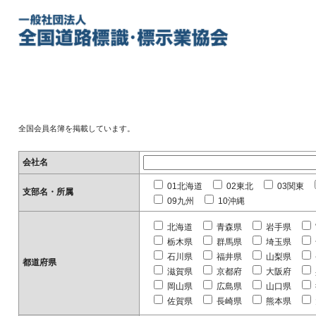
全国会員名簿を掲載しています。
会社名
01北海道
02東北
03関東
支部名・所属
09九州
10沖縄
北海道
青森県
岩手県
栃木県
群馬県
埼玉県
石川県
福井県
山梨県
都道府県
滋賀県
京都府
大阪府
岡山県
広島県
山口県
佐賀県
長崎県
熊本県