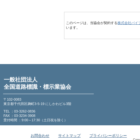
このページは、当協会が契約する
株式会社パイ
います。
一般社団法人
全国道路標識・標示業協会
〒102-0083
東京都千代田区麹町3-5-19 にしかわビル3階
TEL ：03-3262-0836
FAX ：03-3234-3908
受付時間 ：9:00～17:30（土日祝を除く）
お問合わせ
サイトマップ
プライバシーポリシー
Copy