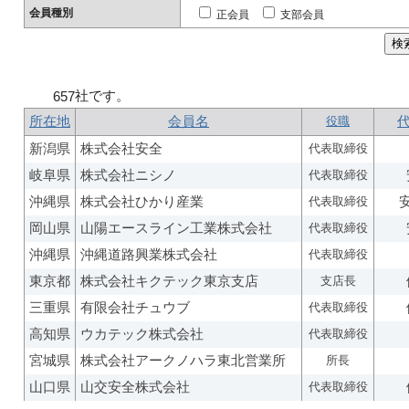
会員種別
正会員
支部会員
社です。
657
所在地
会員名
役職
新潟県
株式会社安全
代表取締役
岐阜県
株式会社ニシノ
代表取締役
沖縄県
株式会社ひかり産業
代表取締役
岡山県
山陽エースライン工業株式会社
代表取締役
沖縄県
沖縄道路興業株式会社
代表取締役
東京都
株式会社キクテック東京支店
支店長
三重県
有限会社チュウブ
代表取締役
高知県
ウカテック株式会社
代表取締役
宮城県
株式会社アークノハラ東北営業所
所長
山口県
山交安全株式会社
代表取締役