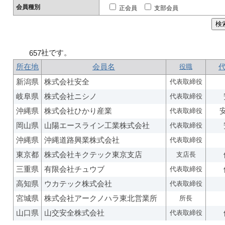
会員種別
正会員
支部会員
社です。
657
所在地
会員名
役職
新潟県
株式会社安全
代表取締役
岐阜県
株式会社ニシノ
代表取締役
沖縄県
株式会社ひかり産業
代表取締役
岡山県
山陽エースライン工業株式会社
代表取締役
沖縄県
沖縄道路興業株式会社
代表取締役
東京都
株式会社キクテック東京支店
支店長
三重県
有限会社チュウブ
代表取締役
高知県
ウカテック株式会社
代表取締役
宮城県
株式会社アークノハラ東北営業所
所長
山口県
山交安全株式会社
代表取締役