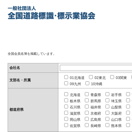
全国会員名簿を掲載しています。
会社名
01北海道
02東北
03関東
支部名・所属
09九州
10沖縄
北海道
青森県
岩手県
栃木県
群馬県
埼玉県
石川県
福井県
山梨県
都道府県
滋賀県
京都府
大阪府
岡山県
広島県
山口県
佐賀県
長崎県
熊本県