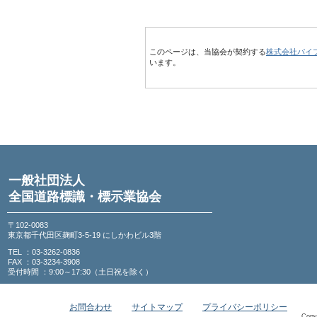
このページは、当協会が契約する
株式会社パイ
います。
一般社団法人
全国道路標識・標示業協会
〒102-0083
東京都千代田区麹町3-5-19 にしかわビル3階
TEL ：03-3262-0836
FAX ：03-3234-3908
受付時間 ：9:00～17:30（土日祝を除く）
お問合わせ
サイトマップ
プライバシーポリシー
Copy