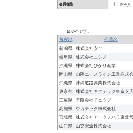
会員種別
正会員
社です。
657
所在地
会員名
新潟県
株式会社安全
岐阜県
株式会社ニシノ
沖縄県
株式会社ひかり産業
岡山県
山陽エースライン工業株式
沖縄県
沖縄道路興業株式会社
東京都
株式会社キクテック東京支
三重県
有限会社チュウブ
高知県
ウカテック株式会社
宮城県
株式会社アークノハラ東北
山口県
山交安全株式会社