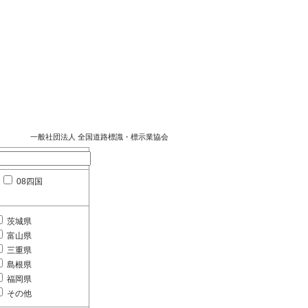
一般社団法人 全国道路標識・標示業協会
08四国
茨城県
富山県
三重県
島根県
福岡県
その他