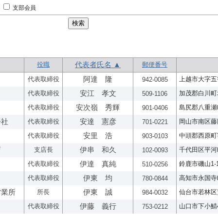
支部会員
役職
代表者氏名 ▲
郵便番号
代表取締役
阿達 隆
上越市大字五智
942-0085
代表取締役
安江 孝文
加茂郡白川町坂
509-1106
代表取締役
安次嶺 秀輝
島尻郡八重瀬町
901-0406
会社
代表取締役
安達 憲彦
岡山市南区藤田3
701-0221
代表取締役
安里 浩
中頭郡西原町字
903-0103
店
支店長
伊串 和久
千代田区平河町2
102-0093
代表取締役
伊達 真純
鈴鹿市磯山1-1
510-0256
代表取締役
伊東 均
高知市永国寺町
780-0844
営業所
所長
伊東 誠
仙台市若林区荒井
984-0032
代表取締役
伊藤 義行
山口市下小鯖43
753-0212