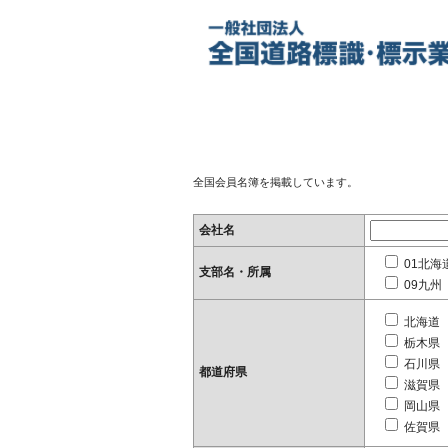
全国会員名簿を掲載しています。
会社名
01北海
支部名・所属
09九州
北海道
栃木県
石川県
都道府県
滋賀県
岡山県
佐賀県