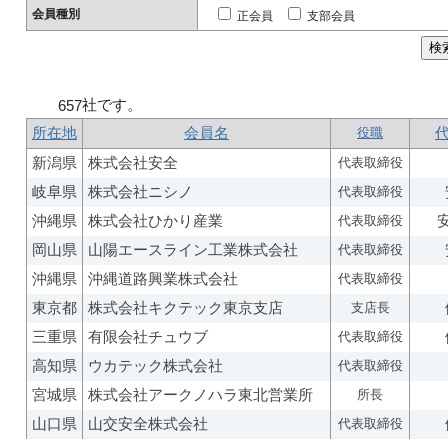
会員種別
正会員
支部会員
社です。
657
所在地
会員名
役職
新潟県
株式会社安全
代表取締役
岐阜県
株式会社ニシノ
代表取締役
沖縄県
株式会社ひかり産業
代表取締役
岡山県
山陽エースライン工業株式会社
代表取締役
沖縄県
沖縄道路興業株式会社
代表取締役
東京都
株式会社キクテック東京支店
支店長
三重県
有限会社チュウブ
代表取締役
高知県
ウカテック株式会社
代表取締役
宮城県
株式会社アークノハラ東北営業所
所長
山口県
山交安全株式会社
代表取締役