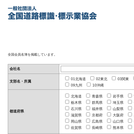
全国会員名簿を掲載しています。
会社名
01北海道
02東北
03関東
支部名・所属
09九州
10沖縄
北海道
青森県
岩手県
栃木県
群馬県
埼玉県
石川県
福井県
山梨県
都道府県
滋賀県
京都府
大阪府
岡山県
広島県
山口県
佐賀県
長崎県
熊本県