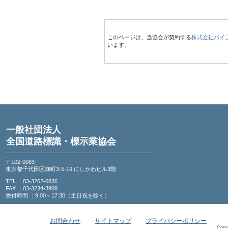
このページは、当協会が契約する
株式会社パイ
います。
一般社団法人
全国道路標識・標示業協会
〒102-0083
東京都千代田区麹町3-5-19 にしかわビル3階
TEL ：03-3262-0836
FAX ：03-3234-3908
受付時間 ：9:00～17:30（土日祝を除く）
お問合わせ
サイトマップ
プライバシーポリシー
Copy