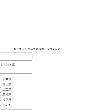
一般社団法人 全国道路標識・標示業協会
08四国
茨城県
富山県
三重県
島根県
福岡県
その他