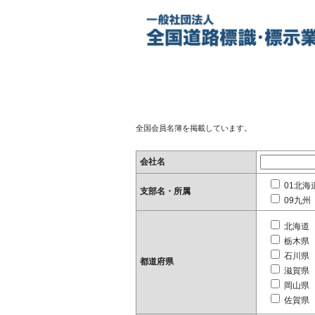
全国会員名簿を掲載しています。
会社名
01北海
支部名・所属
09九州
北海道
栃木県
石川県
都道府県
滋賀県
岡山県
佐賀県