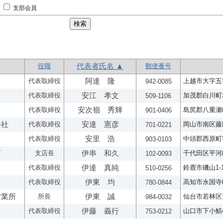
支部会員
役職
代表者氏名 ▲
郵便番号
代表取締役
阿達 隆
上越市大字五智
942-0085
代表取締役
安江 孝文
加茂郡白川町坂
509-1106
代表取締役
安次嶺 秀輝
島尻郡八重瀬町
901-0406
会社
代表取締役
安達 憲彦
岡山市南区藤田3
701-0221
代表取締役
安里 浩
中頭郡西原町字
903-0103
店
支店長
伊串 和久
千代田区平河町2
102-0093
代表取締役
伊達 真純
鈴鹿市磯山1-1
510-0256
代表取締役
伊東 均
高知市永国寺町
780-0844
営業所
所長
伊東 誠
仙台市若林区荒井
984-0032
代表取締役
伊藤 義行
山口市下小鯖43
753-0212