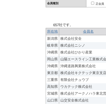
会員種別
正会員
社です。
657
所在地
会員名
新潟県
株式会社安全
岐阜県
株式会社ニシノ
沖縄県
株式会社ひかり産業
岡山県
山陽エースライン工業株式
沖縄県
沖縄道路興業株式会社
東京都
株式会社キクテック東京支
三重県
有限会社チュウブ
高知県
ウカテック株式会社
宮城県
株式会社アークノハラ東北
山口県
山交安全株式会社