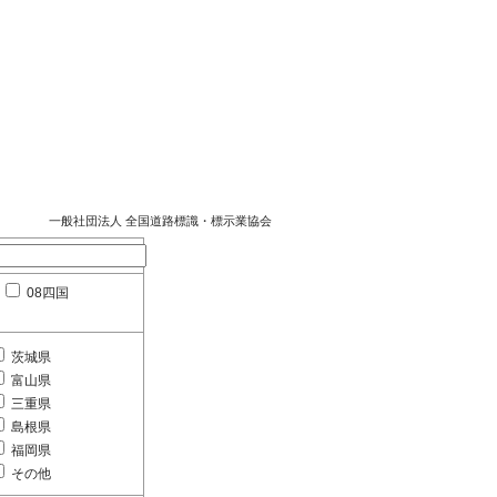
一般社団法人 全国道路標識・標示業協会
08四国
茨城県
富山県
三重県
島根県
福岡県
その他