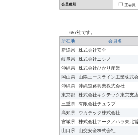
会員種別
正会員
社です。
657
所在地
会員名
新潟県
株式会社安全
岐阜県
株式会社ニシノ
沖縄県
株式会社ひかり産業
岡山県
山陽エースライン工業株式
沖縄県
沖縄道路興業株式会社
東京都
株式会社キクテック東京支
三重県
有限会社チュウブ
高知県
ウカテック株式会社
宮城県
株式会社アークノハラ東北
山口県
山交安全株式会社