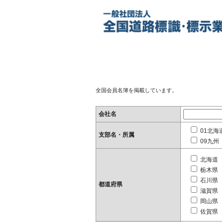
全国会員名簿を掲載しています。
会社名
01北海
支部名・所属
09九州
北海道
栃木県
石川県
都道府県
滋賀県
岡山県
佐賀県