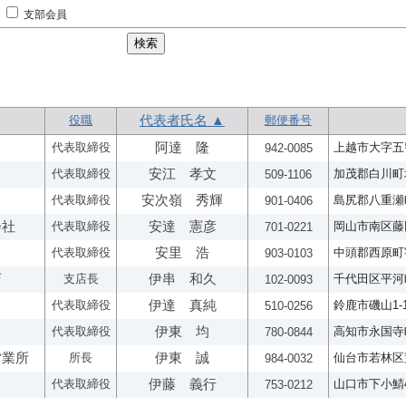
支部会員
役職
代表者氏名 ▲
郵便番号
代表取締役
阿達 隆
上越市大字五智
942-0085
代表取締役
安江 孝文
加茂郡白川町坂
509-1106
代表取締役
安次嶺 秀輝
島尻郡八重瀬町
901-0406
会社
代表取締役
安達 憲彦
岡山市南区藤田3
701-0221
代表取締役
安里 浩
中頭郡西原町字
903-0103
店
支店長
伊串 和久
千代田区平河町2
102-0093
代表取締役
伊達 真純
鈴鹿市磯山1-1
510-0256
代表取締役
伊東 均
高知市永国寺町
780-0844
営業所
所長
伊東 誠
仙台市若林区荒井
984-0032
代表取締役
伊藤 義行
山口市下小鯖43
753-0212