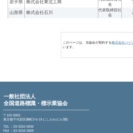
岩手県
株式会社東北工商
長
代表取締役社
山形県
株式会社石川
長
このページは、当協会が契約する
株式会社パイ
います。
一般社団法人
全国道路標識・標示業協会
〒102-0083
東京都千代田区麹町3-5-19 にしかわビル3階
TEL ：03-3262-0836
FAX ：03-3234-3908