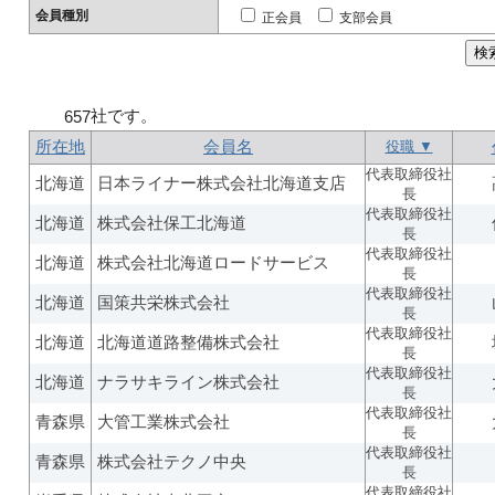
会員種別
正会員
支部会員
社です。
657
所在地
会員名
役職 ▼
代表取締役社
北海道
日本ライナー株式会社北海道支店
長
代表取締役社
北海道
株式会社保工北海道
長
代表取締役社
北海道
株式会社北海道ロードサービス
長
代表取締役社
北海道
国策共栄株式会社
長
代表取締役社
北海道
北海道道路整備株式会社
長
代表取締役社
北海道
ナラサキライン株式会社
長
代表取締役社
青森県
大管工業株式会社
長
代表取締役社
青森県
株式会社テクノ中央
長
代表取締役社