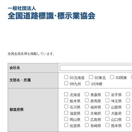
全国会員名簿を掲載しています。
会社名
01北海道
02東北
03関東
支部名・所属
09九州
10沖縄
北海道
青森県
岩手県
栃木県
群馬県
埼玉県
石川県
福井県
山梨県
都道府県
滋賀県
京都府
大阪府
岡山県
広島県
山口県
佐賀県
長崎県
熊本県