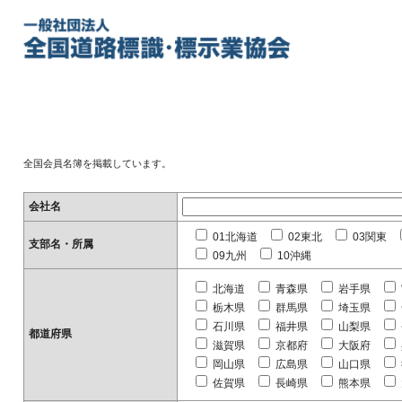
全国会員名簿を掲載しています。
会社名
01北海道
02東北
03関東
支部名・所属
09九州
10沖縄
北海道
青森県
岩手県
栃木県
群馬県
埼玉県
石川県
福井県
山梨県
都道府県
滋賀県
京都府
大阪府
岡山県
広島県
山口県
佐賀県
長崎県
熊本県