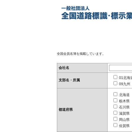
全国会員名簿を掲載しています。
会社名
01北海
支部名・所属
09九州
北海道
栃木県
石川県
都道府県
滋賀県
岡山県
佐賀県