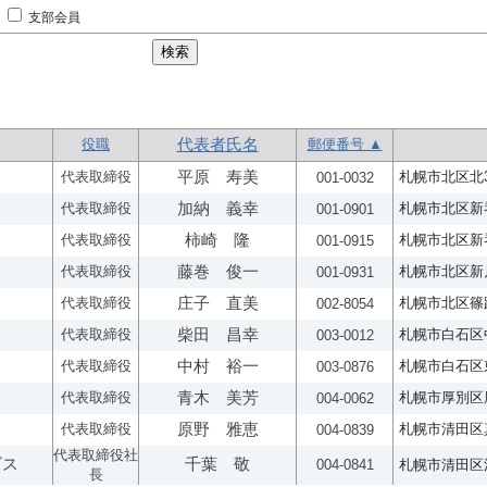
支部会員
役職
代表者氏名
郵便番号 ▲
代表取締役
平原 寿美
札幌市北区北32
001-0032
代表取締役
加納 義幸
札幌市北区新琴似
001-0901
代表取締役
柿崎 隆
札幌市北区新琴
001-0915
代表取締役
藤巻 俊一
札幌市北区新川西
001-0931
代表取締役
庄子 直美
札幌市北区篠路
002-8054
代表取締役
柴田 昌幸
札幌市白石区中央
003-0012
代表取締役
中村 裕一
札幌市白石区東
003-0876
代表取締役
青木 美芳
札幌市厚別区厚
004-0062
代表取締役
原野 雅恵
札幌市清田区真
004-0839
代表取締役社
ビス
千葉 敬
004-0841
札幌市清田区清田
長