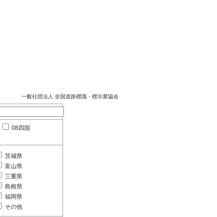
一般社団法人 全国道路標識・標示業協会
08四国
茨城県
富山県
三重県
島根県
福岡県
その他