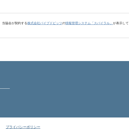
、当協会が契約する
株式会社パイプドビッツ
の
情報管理システム「スパイラル」
が表示して
プライバシーポリシー