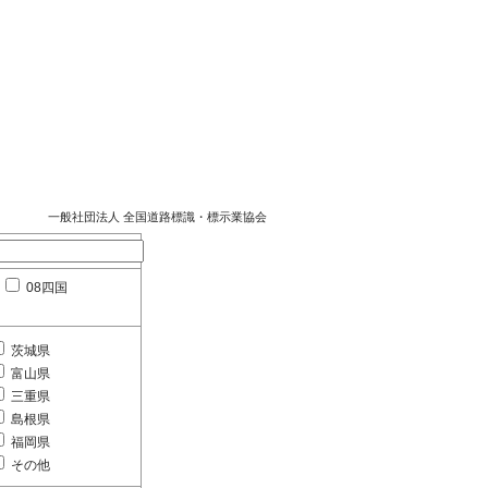
一般社団法人 全国道路標識・標示業協会
08四国
茨城県
富山県
三重県
島根県
福岡県
その他