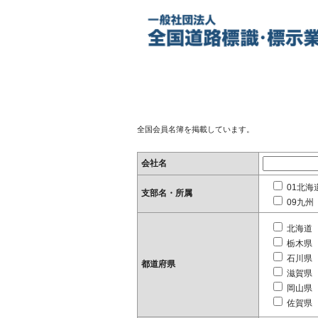
全国会員名簿を掲載しています。
会社名
01北海
支部名・所属
09九州
北海道
栃木県
石川県
都道府県
滋賀県
岡山県
佐賀県