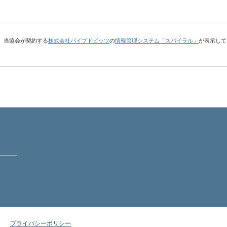
、当協会が契約する
株式会社パイプドビッツ
の
情報管理システム「スパイラル」
が表示して
プライバシーポリシー