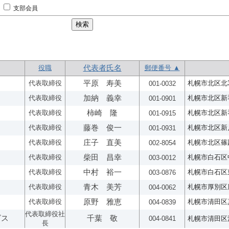
支部会員
役職
代表者氏名
郵便番号 ▲
代表取締役
平原 寿美
札幌市北区北32
001-0032
代表取締役
加納 義幸
札幌市北区新琴似
001-0901
代表取締役
柿崎 隆
札幌市北区新琴
001-0915
代表取締役
藤巻 俊一
札幌市北区新川西
001-0931
代表取締役
庄子 直美
札幌市北区篠路
002-8054
代表取締役
柴田 昌幸
札幌市白石区中央
003-0012
代表取締役
中村 裕一
札幌市白石区東
003-0876
代表取締役
青木 美芳
札幌市厚別区厚
004-0062
代表取締役
原野 雅恵
札幌市清田区真
004-0839
代表取締役社
ビス
千葉 敬
004-0841
札幌市清田区清田
長