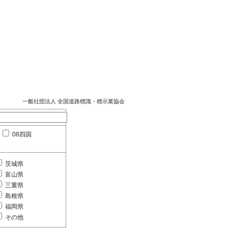
一般社団法人 全国道路標識・標示業協会
08四国
茨城県
富山県
三重県
島根県
福岡県
その他