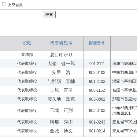
支部会員
役職
代表者氏名
郵便番号
業務部
夏目ゆかり
代表取締役
大嶺 健一郎
浦添市経塚63
901-2111
代表取締役
安里 浩
中頭郡西原町字
903-0103
代表取締役
与那嶺 泰輔
浦添市字前田3-
901-2102
代表取締役
上原 直司
名護市字伊差川
905-1152
代表取締役
渡久地 政克
那覇市首里大名町
903-0802
中頭郡西原町字
玉城 正則
代表取締役
903-0103
ポ西原101
代表取締役
與那 秀樹
豊見城市字上田
901-0243
代表取締役
金城 博文
豊見城市字保栄
901-0214