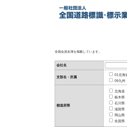
全国会員名簿を掲載しています。
会社名
01北海
支部名・所属
09九州
北海道
栃木県
石川県
都道府県
滋賀県
岡山県
佐賀県