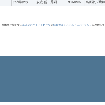
代表取締役
安次嶺 秀輝
島尻郡八重瀬町
901-0406
、当協会が契約する
株式会社パイプドビッツ
の
情報管理システム「スパイラル」
が表示して