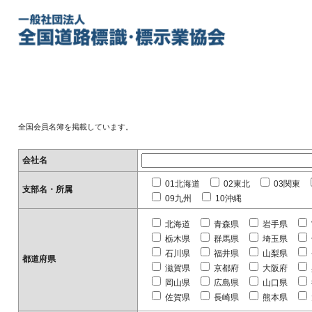
全国会員名簿を掲載しています。
会社名
01北海道
02東北
03関東
支部名・所属
09九州
10沖縄
北海道
青森県
岩手県
栃木県
群馬県
埼玉県
石川県
福井県
山梨県
都道府県
滋賀県
京都府
大阪府
岡山県
広島県
山口県
佐賀県
長崎県
熊本県