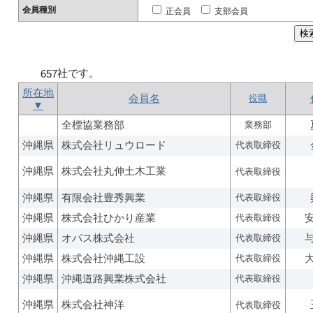
会員種別
正会員
支部会員
社です。
657
所在地
会員名
役職
▼
全標協業務部
業務部
沖縄県
株式会社リュウロード
代表取締役
沖縄県
株式会社丸伸土木工業
代表取締役
沖縄県
有限会社豊秀興業
代表取締役
沖縄県
株式会社ひかり産業
代表取締役
沖縄県
オパス株式会社
代表取締役
沖縄県
株式会社沖縄工設
代表取締役
沖縄県
沖縄道路興業株式会社
代表取締役
沖縄県
株式会社神洋
代表取締役