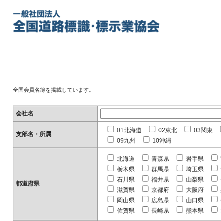
全国会員名簿を掲載しています。
会社名
01北海道
02東北
03関東
支部名・所属
09九州
10沖縄
北海道
青森県
岩手県
栃木県
群馬県
埼玉県
石川県
福井県
山梨県
都道府県
滋賀県
京都府
大阪府
岡山県
広島県
山口県
佐賀県
長崎県
熊本県