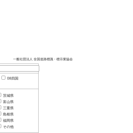
一般社団法人 全国道路標識・標示業協会
08四国
茨城県
富山県
三重県
島根県
福岡県
その他