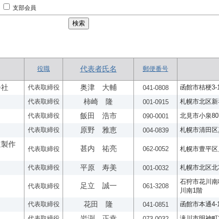
支部会員
役職
代表者氏名
郵便番号
会社
代表取締役
奥津 大輔
函館市桔梗3-1
041-0808
代表取締役
柿崎 隆
札幌市北区新琴
001-0915
代表取締役
飯田 浩市
北見市小泉807
090-0001
代表取締役
原野 雅恵
札幌市清田区真
004-0839
道製作
甚内 祐亮
代表取締役
062-0052
札幌市豊平区月
代表取締役
平原 寿美
札幌市北区北32
001-0032
石狩市花川南8
足立 誠一
代表取締役
061-3208
川南1階
代表取締役
花田 隆
函館市本通4-1
041-0851
代表取締役
岩渕 正幸
滝川市明神町2
073-0032