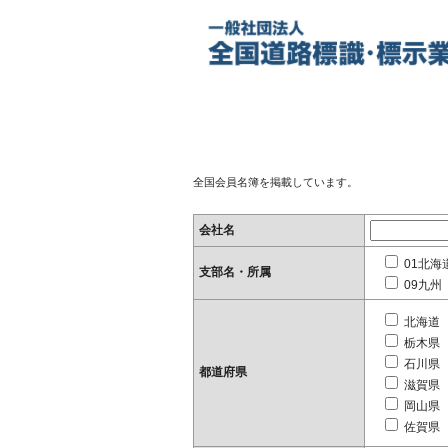
全国会員名簿を掲載しています。
会社名
01北海
支部名・所属
09九州
北海道
栃木県
石川県
都道府県
滋賀県
岡山県
佐賀県