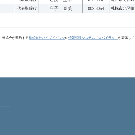
代表取締役
庄子 直美
札幌市北区篠路
002-8054
、当協会が契約する
株式会社パイプドビッツ
の
情報管理システム「スパイラル」
が表示して