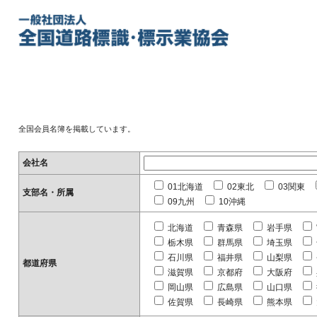
全国会員名簿を掲載しています。
会社名
01北海道
02東北
03関東
支部名・所属
09九州
10沖縄
北海道
青森県
岩手県
栃木県
群馬県
埼玉県
石川県
福井県
山梨県
都道府県
滋賀県
京都府
大阪府
岡山県
広島県
山口県
佐賀県
長崎県
熊本県