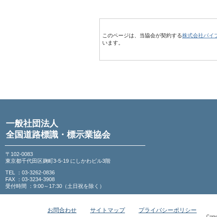
このページは、当協会が契約する
株式会社パイ
います。
一般社団法人
全国道路標識・標示業協会
〒102-0083
東京都千代田区麹町3-5-19 にしかわビル3階
TEL ：03-3262-0836
FAX ：03-3234-3908
受付時間 ：9:00～17:30（土日祝を除く）
お問合わせ
サイトマップ
プライバシーポリシー
Copy