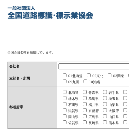
全国会員名簿を掲載しています。
会社名
01北海道
02東北
03関東
支部名・所属
09九州
10沖縄
北海道
青森県
岩手県
栃木県
群馬県
埼玉県
石川県
福井県
山梨県
都道府県
滋賀県
京都府
大阪府
岡山県
広島県
山口県
佐賀県
長崎県
熊本県