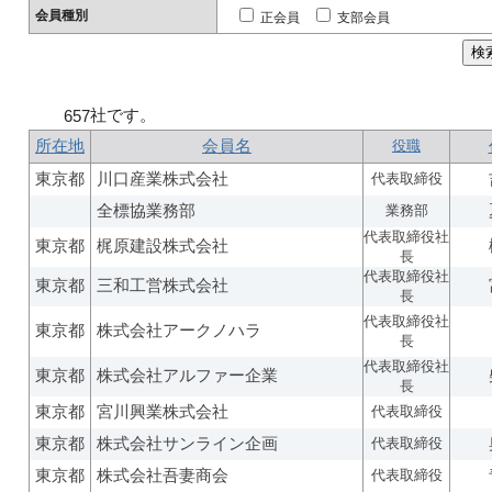
会員種別
正会員
支部会員
社です。
657
所在地
会員名
役職
東京都
川口産業株式会社
代表取締役
全標協業務部
業務部
代表取締役社
東京都
梶原建設株式会社
長
代表取締役社
東京都
三和工営株式会社
長
代表取締役社
東京都
株式会社アークノハラ
長
代表取締役社
東京都
株式会社アルファー企業
長
東京都
宮川興業株式会社
代表取締役
東京都
株式会社サンライン企画
代表取締役
東京都
株式会社吾妻商会
代表取締役