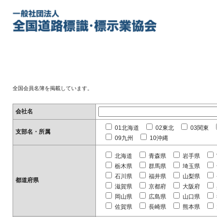
全国会員名簿を掲載しています。
会社名
01北海道
02東北
03関東
支部名・所属
09九州
10沖縄
北海道
青森県
岩手県
栃木県
群馬県
埼玉県
石川県
福井県
山梨県
都道府県
滋賀県
京都府
大阪府
岡山県
広島県
山口県
佐賀県
長崎県
熊本県