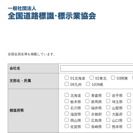
全国会員名簿を掲載しています。
会社名
01北海道
02東北
03関東
支部名・所属
09九州
10沖縄
北海道
青森県
岩手県
栃木県
群馬県
埼玉県
石川県
福井県
山梨県
都道府県
滋賀県
京都府
大阪府
岡山県
広島県
山口県
佐賀県
長崎県
熊本県