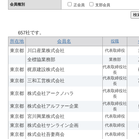
会員種別
正会員
支部会員
社です。
657
所在地
会員名
役職
東京都
川口産業株式会社
代表取締役
全標協業務部
業務部
代表取締役社
東京都
梶原建設株式会社
長
代表取締役社
東京都
三和工営株式会社
長
代表取締役社
東京都
株式会社アークノハラ
長
代表取締役社
東京都
株式会社アルファー企業
長
東京都
宮川興業株式会社
代表取締役
東京都
株式会社サンライン企画
代表取締役
東京都
株式会社吾妻商会
代表取締役