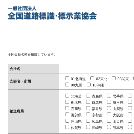
全国会員名簿を掲載しています。
会社名
01北海道
02東北
03関東
支部名・所属
09九州
10沖縄
北海道
青森県
岩手県
栃木県
群馬県
埼玉県
石川県
福井県
山梨県
都道府県
滋賀県
京都府
大阪府
岡山県
広島県
山口県
佐賀県
長崎県
熊本県