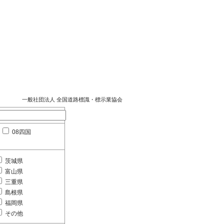
一般社団法人 全国道路標識・標示業協会
08四国
茨城県
富山県
三重県
島根県
福岡県
その他