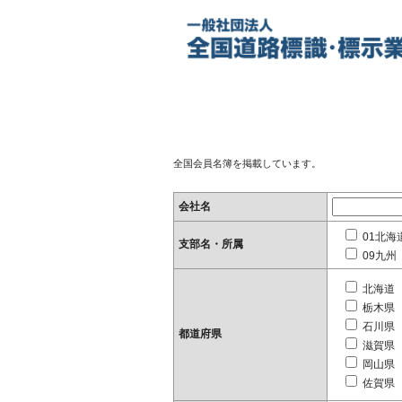
全国会員名簿を掲載しています。
会社名
01北海
支部名・所属
09九州
北海道
栃木県
石川県
都道府県
滋賀県
岡山県
佐賀県