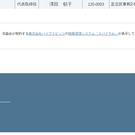
代表取締役
澤田 郁子
足立区東和2-5
120-0003
、当協会が契約する
株式会社パイプドビッツ
の
情報管理システム「スパイラル」
が表示して