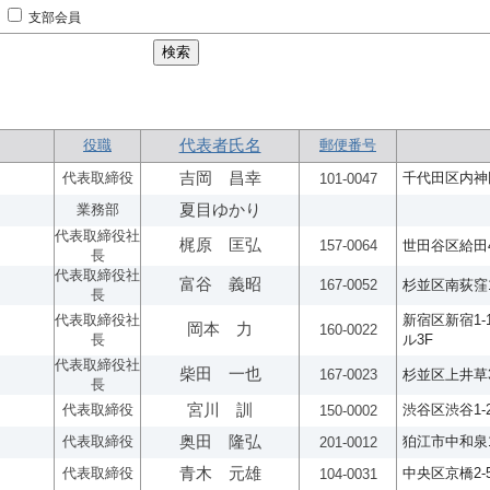
支部会員
役職
代表者氏名
郵便番号
代表取締役
吉岡 昌幸
千代田区内神田2
101-0047
業務部
夏目ゆかり
代表取締役社
梶原 匡弘
157-0064
世田谷区給田4
長
代表取締役社
富谷 義昭
167-0052
杉並区南荻窪1-
長
代表取締役社
新宿区新宿1-
岡本 力
160-0022
長
ル3F
代表取締役社
柴田 一也
167-0023
杉並区上井草3-
長
代表取締役
宮川 訓
渋谷区渋谷1-2
150-0002
代表取締役
奥田 隆弘
狛江市中和泉1-
201-0012
代表取締役
青木 元雄
中央区京橋2-
104-0031