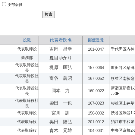
支部会員
役職
代表者氏名
郵便番号
代表取締役
吉岡 昌幸
千代田区内神田2
101-0047
業務部
夏目ゆかり
代表取締役社
梶原 匡弘
157-0064
世田谷区給田4
長
代表取締役社
富谷 義昭
167-0052
杉並区南荻窪1-
長
代表取締役社
新宿区新宿1-
岡本 力
160-0022
長
ル3F
代表取締役社
柴田 一也
167-0023
杉並区上井草3-
長
代表取締役
宮川 訓
渋谷区渋谷1-2
150-0002
代表取締役
奥田 隆弘
狛江市中和泉1-
201-0012
代表取締役
青木 元雄
中央区京橋2-
104-0031