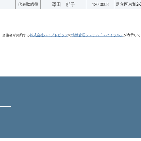
代表取締役
澤田 郁子
足立区東和2-5
120-0003
、当協会が契約する
株式会社パイプドビッツ
の
情報管理システム「スパイラル」
が表示して