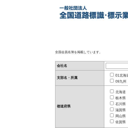
全国会員名簿を掲載しています。
会社名
01北海
支部名・所属
09九州
北海道
栃木県
石川県
都道府県
滋賀県
岡山県
佐賀県