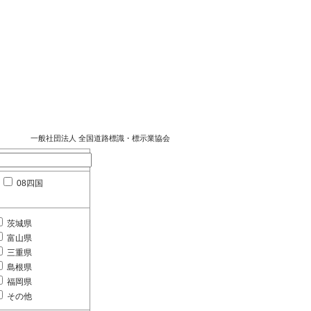
一般社団法人 全国道路標識・標示業協会
08四国
茨城県
富山県
三重県
島根県
福岡県
その他