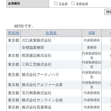
会員種別
正会員
支部会員
社です。
657
所在地
会員名
役職
東京都
川口産業株式会社
代表取締役
全標協業務部
業務部
代表取締役社
東京都
梶原建設株式会社
長
代表取締役社
東京都
三和工営株式会社
長
代表取締役社
東京都
株式会社アークノハラ
長
代表取締役社
東京都
株式会社アルファー企業
長
東京都
宮川興業株式会社
代表取締役
東京都
株式会社サンライン企画
代表取締役
東京都
株式会社吾妻商会
代表取締役