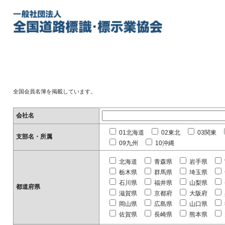
全国会員名簿を掲載しています。
会社名
01北海道
02東北
03関東
支部名・所属
09九州
10沖縄
北海道
青森県
岩手県
栃木県
群馬県
埼玉県
石川県
福井県
山梨県
都道府県
滋賀県
京都府
大阪府
岡山県
広島県
山口県
佐賀県
長崎県
熊本県