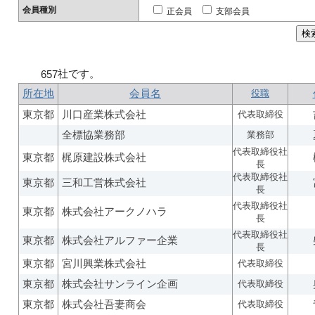
会員種別
正会員
支部会員
社です。
657
所在地
会員名
役職
東京都
川口産業株式会社
代表取締役
全標協業務部
業務部
代表取締役社
東京都
梶原建設株式会社
長
代表取締役社
東京都
三和工営株式会社
長
代表取締役社
東京都
株式会社アークノハラ
長
代表取締役社
東京都
株式会社アルファー企業
長
東京都
宮川興業株式会社
代表取締役
東京都
株式会社サンライン企画
代表取締役
東京都
株式会社吾妻商会
代表取締役