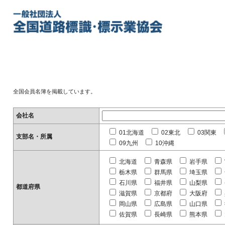
全国会員名簿を掲載しています。
会社名
01北海道
02東北
03関東
支部名・所属
09九州
10沖縄
北海道
青森県
岩手県
栃木県
群馬県
埼玉県
石川県
福井県
山梨県
都道府県
滋賀県
京都府
大阪府
岡山県
広島県
山口県
佐賀県
長崎県
熊本県