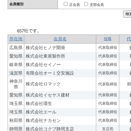
会員種別
正会員
支部会員
社です。
657
所在地
会員名
役職
代
広島県
株式会社ヒノデ開発
代表取締役
愛知県
株式会社東亜製作所
代表取締役
岐阜県
株式会社セイノー
代表取締役
滋賀県
有限会社オーミ交安施設
代表取締役
神奈川
株式会社ロマック
代表取締役
県
愛知県
株式会社イセヤス建材
代表取締役
埼玉県
株式会社環生
代表取締役
埼玉県
株式会社エール
代表取締役
秋田県
株式会社ナカセン
代表取締役
静岡県
株式会社コクブ静岡支店
支店長