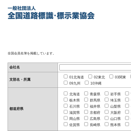
全国会員名簿を掲載しています。
会社名
01北海道
02東北
03関東
支部名・所属
09九州
10沖縄
北海道
青森県
岩手県
栃木県
群馬県
埼玉県
石川県
福井県
山梨県
都道府県
滋賀県
京都府
大阪府
岡山県
広島県
山口県
佐賀県
長崎県
熊本県