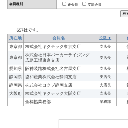
会員種別
正会員
支部会員
社です。
657
所在地
会員名
役職 ▼
東京都
株式会社キクテック東京支店
支店長
株式会社日本パーカーライジング
東京都
支店長
広島工場東京支店
愛知県
阪神装路株式会社名古屋支店
支店長
静岡県
協和産業株式会社静岡支店
支店長
静岡県
株式会社コクブ静岡支店
支店長
大阪府
株式会社キクテック大阪支店
支店長
全標協業務部
業務部