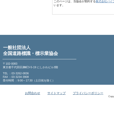
このページは、当協会が契約する
株式会社パイ
います。
一般社団法人
全国道路標識・標示業協会
〒102-0083
東京都千代田区麹町3-5-19 にしかわビル3階
TEL ：03-3262-0836
FAX ：03-3234-3908
受付時間 ：9:00～17:30（土日祝を除く）
お問合わせ
サイトマップ
プライバシーポリシー
Copy