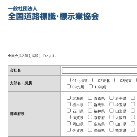
全国会員名簿を掲載しています。
会社名
01北海道
02東北
03関東
支部名・所属
09九州
10沖縄
北海道
青森県
岩手県
栃木県
群馬県
埼玉県
石川県
福井県
山梨県
都道府県
滋賀県
京都府
大阪府
岡山県
広島県
山口県
佐賀県
長崎県
熊本県