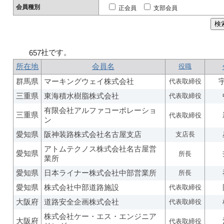
会員種別
正会員
支部会員
社です。
657
所在地
会員名
役職
群馬県
マーキングウェイ株式会社
代表取締役
三重県
東海積水樹脂株式会社
代表取締役
有限会社アルファコーポレーショ
三重県
代表取締役
ン
愛知県
阪神装路株式会社名古屋支店
支店長
アトムテクノス株式会社名古屋営
愛知県
所長
業所
愛知県
日本ライナー株式会社中部営業所
所長
愛知県
株式会社中部道路施設
代表取締役
大阪府
道路安全企画株式会社
代表取締役
株式会社ケー・エス・エンジニア
大阪府
代表取締役