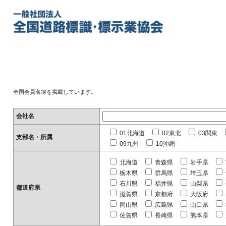
全国会員名簿を掲載しています。
会社名
01北海道
02東北
03関東
支部名・所属
09九州
10沖縄
北海道
青森県
岩手県
栃木県
群馬県
埼玉県
石川県
福井県
山梨県
都道府県
滋賀県
京都府
大阪府
岡山県
広島県
山口県
佐賀県
長崎県
熊本県