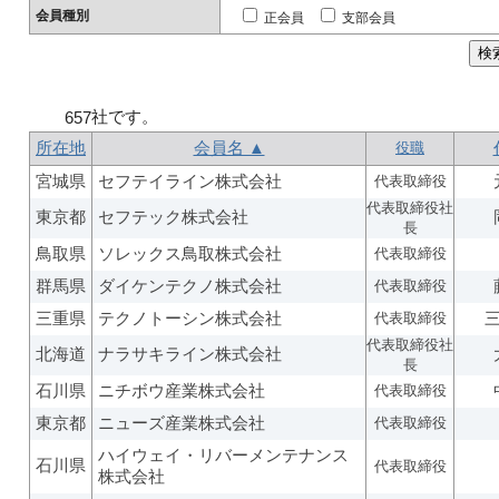
会員種別
正会員
支部会員
社です。
657
所在地
会員名 ▲
役職
宮城県
セフテイライン株式会社
代表取締役
代表取締役社
東京都
セフテック株式会社
長
鳥取県
ソレックス鳥取株式会社
代表取締役
群馬県
ダイケンテクノ株式会社
代表取締役
三重県
テクノトーシン株式会社
代表取締役
代表取締役社
北海道
ナラサキライン株式会社
長
石川県
ニチボウ産業株式会社
代表取締役
東京都
ニューズ産業株式会社
代表取締役
ハイウェイ・リバーメンテナンス
石川県
代表取締役
株式会社