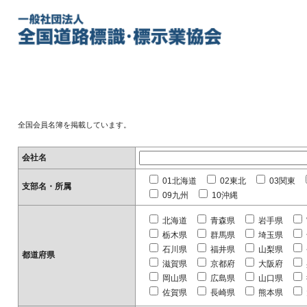
全国会員名簿を掲載しています。
会社名
01北海道
02東北
03関東
支部名・所属
09九州
10沖縄
北海道
青森県
岩手県
栃木県
群馬県
埼玉県
石川県
福井県
山梨県
都道府県
滋賀県
京都府
大阪府
岡山県
広島県
山口県
佐賀県
長崎県
熊本県