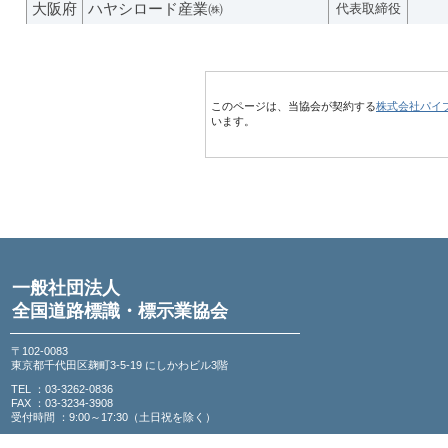
大阪府
ハヤシロード産業㈱
代表取締役
このページは、当協会が契約する
株式会社パイ
います。
一般社団法人
全国道路標識・標示業協会
〒102-0083
東京都千代田区麹町3-5-19 にしかわビル3階
TEL ：03-3262-0836
FAX ：03-3234-3908
受付時間 ：9:00～17:30（土日祝を除く）