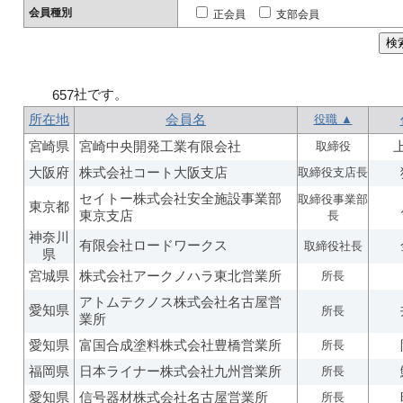
会員種別
正会員
支部会員
社です。
657
所在地
会員名
役職 ▲
宮崎県
宮崎中央開発工業有限会社
取締役
大阪府
株式会社コート大阪支店
取締役支店長
セイトー株式会社安全施設事業部
取締役事業部
東京都
東京支店
長
神奈川
有限会社ロードワークス
取締役社長
県
宮城県
株式会社アークノハラ東北営業所
所長
アトムテクノス株式会社名古屋営
愛知県
所長
業所
愛知県
富国合成塗料株式会社豊橋営業所
所長
福岡県
日本ライナー株式会社九州営業所
所長
愛知県
信号器材株式会社名古屋営業所
所長