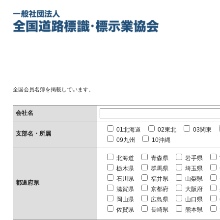
全国会員名簿を掲載しています。
会社名
01北海道
02東北
03関東
支部名・所属
09九州
10沖縄
北海道
青森県
岩手県
栃木県
群馬県
埼玉県
石川県
福井県
山梨県
都道府県
滋賀県
京都府
大阪府
岡山県
広島県
山口県
佐賀県
長崎県
熊本県