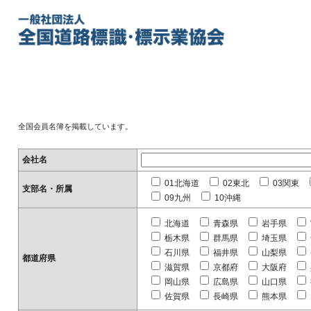
全国会員名簿を掲載しています。
会社名
01北海道
02東北
03関東
支部名・所属
09九州
10沖縄
北海道
青森県
岩手県
栃木県
群馬県
埼玉県
石川県
福井県
山梨県
都道府県
滋賀県
京都府
大阪府
岡山県
広島県
山口県
佐賀県
長崎県
熊本県