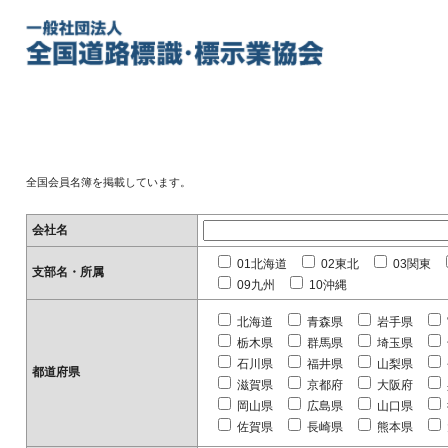
全国会員名簿を掲載しています。
会社名
01北海道
02東北
03関東
支部名・所属
09九州
10沖縄
北海道
青森県
岩手県
栃木県
群馬県
埼玉県
石川県
福井県
山梨県
都道府県
滋賀県
京都府
大阪府
岡山県
広島県
山口県
佐賀県
長崎県
熊本県