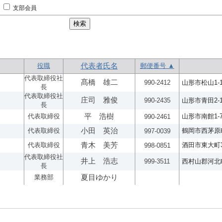
支部会員
役職
代表者氏名
郵便番号 ▲
代表取締役社
髙橋 雄二
990-2412
山形市松山1-1
長
代表取締役社
庄司 雅俊
990-2435
山形市青田2-1
長
代表取締役
平 浩樹
山形市南館1-7
990-2461
代表取締役
小田 英治
鶴岡市西茅原町
997-0039
代表取締役
青木 美芳
酒田市東大町3-
998-0851
代表取締役社
井上 浩志
999-3511
西村山郡河北
長
業務部
夏目ゆかり