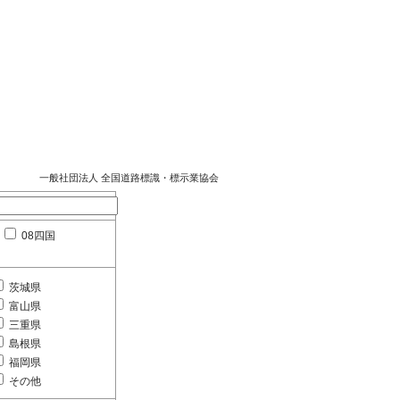
一般社団法人 全国道路標識・標示業協会
08四国
茨城県
富山県
三重県
島根県
福岡県
その他