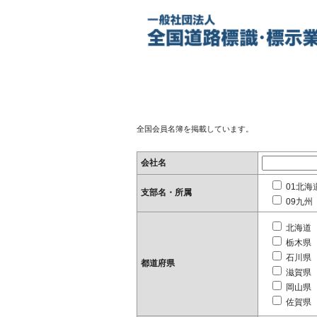
全国会員名簿を掲載しています。
会社名
01北海
支部名・所属
09九州
北海道
栃木県
石川県
都道府県
滋賀県
岡山県
佐賀県