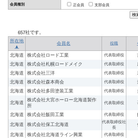
会員種別
正会員
支部会員
社です。
657
所在地
会員名
役職
▲
北海道
株式会社ロード工業
代表取締役
北海道
株式会社札幌ロードメイク
代表取締役
北海道
株式会社三洋
代表取締役
北海道
株式会社森本商会
代表取締役
北海道
株式会社多田塗装工業
代表取締役
株式会社大宮ホーロー北海道製作
北海道
代表取締役
所
北海道
株式会社飯田工業
代表取締役
代表取締役社
北海道
株式会社保工北海道
長
北海道
株式会社北海道ライン興業
代表取締役