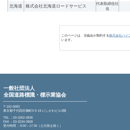
代表取締役社
北海道
株式会社北海道ロードサービス
長
このページは、当協会が契約する
株式会社パイ
います。
一般社団法人
全国道路標識・標示業協会
〒102-0083
東京都千代田区麹町3-5-19 にしかわビル3階
TEL ：03-3262-0836
FAX ：03-3234-3908
受付時間 ：9:00～17:30（土日祝を除く）