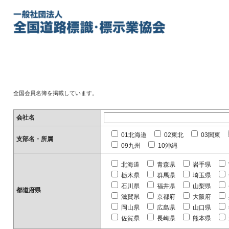
全国会員名簿を掲載しています。
会社名
01北海道
02東北
03関東
支部名・所属
09九州
10沖縄
北海道
青森県
岩手県
栃木県
群馬県
埼玉県
石川県
福井県
山梨県
都道府県
滋賀県
京都府
大阪府
岡山県
広島県
山口県
佐賀県
長崎県
熊本県