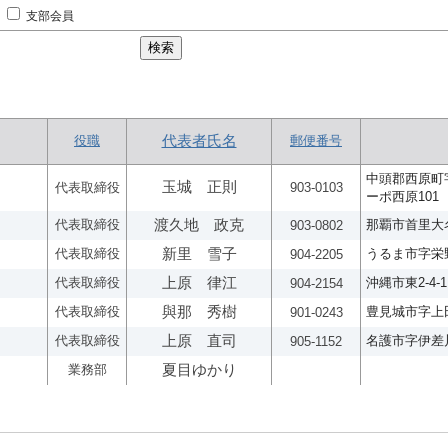
支部会員
役職
代表者氏名
郵便番号
中頭郡西原町字
玉城 正則
代表取締役
903-0103
ーポ西原101
代表取締役
渡久地 政克
那覇市首里大名町
903-0802
代表取締役
新里 雪子
うるま市字栄野
904-2205
代表取締役
上原 律江
沖縄市東2-4-
904-2154
代表取締役
與那 秀樹
豊見城市字上田6
901-0243
代表取締役
上原 直司
名護市字伊差川
905-1152
業務部
夏目ゆかり