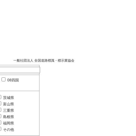
一般社団法人 全国道路標識・標示業協会
08四国
茨城県
富山県
三重県
島根県
福岡県
その他