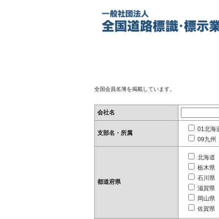
全国会員名簿を掲載しています。
会社名
01北海
支部名・所属
09九州
北海道
栃木県
石川県
都道府県
滋賀県
岡山県
佐賀県