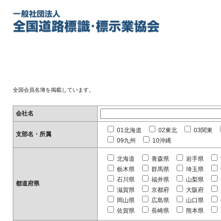
全国会員名簿を掲載しています。
会社名
01北海道
02東北
03関東
支部名・所属
09九州
10沖縄
北海道
青森県
岩手県
栃木県
群馬県
埼玉県
石川県
福井県
山梨県
都道府県
滋賀県
京都府
大阪府
岡山県
広島県
山口県
佐賀県
長崎県
熊本県