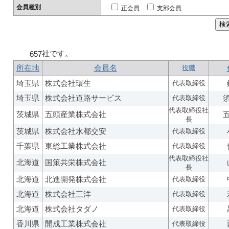
会員種別
正会員
支部会員
社です。
657
所在地
会員名
役職
埼玉県
株式会社環生
代表取締役
埼玉県
株式会社道路サービス
代表取締役
代表取締役社
茨城県
五頭産業株式会社
長
茨城県
株式会社水都交安
代表取締役
千葉県
東総工業株式会社
代表取締役
代表取締役社
北海道
国策共栄株式会社
長
北海道
北進開発株式会社
代表取締役
北海道
株式会社三洋
代表取締役
北海道
株式会社タダノ
代表取締役
香川県
開成工業株式会社
代表取締役