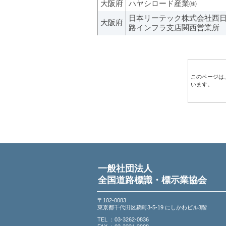
大阪府
ハヤシロード産業㈱
日本リーテック株式会社西
大阪府
路インフラ支店関西営業所
このページは
います。
一般社団法人
全国道路標識・標示業協会
〒102-0083
東京都千代田区麹町3-5-19 にしかわビル3階
TEL ：03-3262-0836