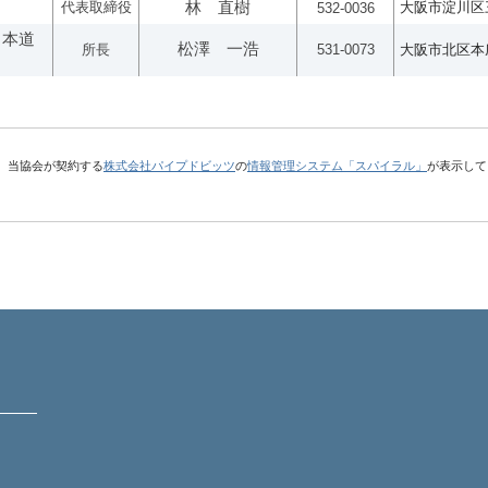
代表取締役
林 直樹
大阪市淀川区三
532-0036
日本道
松澤 一浩
所長
531-0073
大阪市北区本庄西
、当協会が契約する
株式会社パイプドビッツ
の
情報管理システム「スパイラル」
が表示して