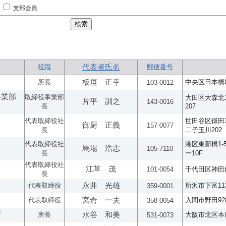
支部会員
役職
代表者氏名
郵便番号
所長
板垣 正幸
中央区日本橋堀
103-0012
事業部
取締役事業部
大田区大森北1-
片平 訓之
143-0016
長
207
代表取締役社
世田谷区鎌田3
御厨 正義
157-0077
長
二子玉川202
代表取締役社
港区東新橋1-
馬場 浩志
105-7110
長
ー10F
代表取締役社
江草 茂
101-0054
千代田区神田錦
長
代表取締役
永井 光雄
所沢市下富113
359-0001
代表取締役
宮倉 一夫
入間市野田928
358-0054
所
所長
水谷 和美
大阪市北区本庄
531-0073