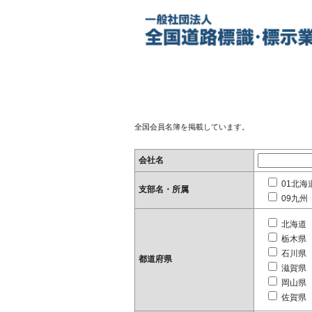
全国会員名簿を掲載しています。
会社名
01北海
支部名・所属
09九州
北海道
栃木県
石川県
都道府県
滋賀県
岡山県
佐賀県