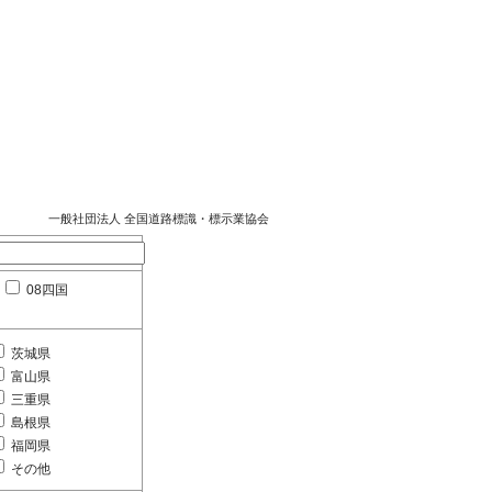
一般社団法人 全国道路標識・標示業協会
08四国
茨城県
富山県
三重県
島根県
福岡県
その他