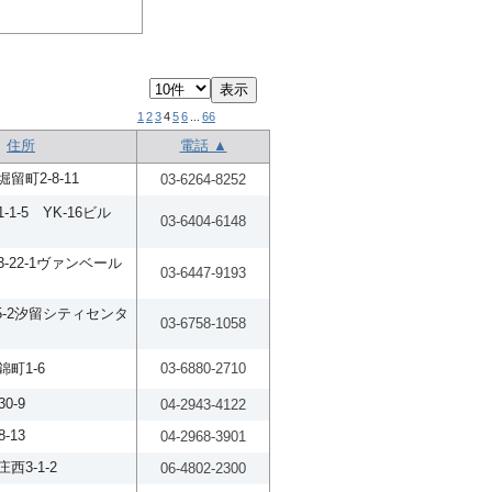
1
2
3
4
5
6
...
66
住所
電話 ▲
留町2-8-11
03-6264-8252
1-5 YK-16ビル
03-6404-6148
-22-1ヴァンベール
03-6447-9193
5-2汐留シティセンタ
03-6758-1058
町1-6
03-6880-2710
0-9
04-2943-4122
-13
04-2968-3901
西3-1-2
06-4802-2300