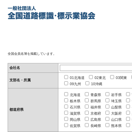
全国会員名簿を掲載しています。
会社名
01北海道
02東北
03関東
支部名・所属
09九州
10沖縄
北海道
青森県
岩手県
栃木県
群馬県
埼玉県
石川県
福井県
山梨県
都道府県
滋賀県
京都府
大阪府
岡山県
広島県
山口県
佐賀県
長崎県
熊本県