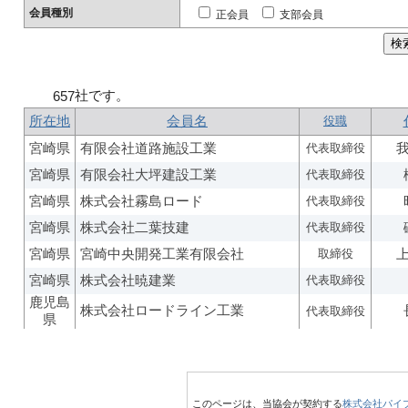
会員種別
正会員
支部会員
社です。
657
所在地
会員名
役職
宮崎県
有限会社道路施設工業
代表取締役
宮崎県
有限会社大坪建設工業
代表取締役
宮崎県
株式会社霧島ロード
代表取締役
宮崎県
株式会社二葉技建
代表取締役
宮崎県
宮崎中央開発工業有限会社
取締役
宮崎県
株式会社暁建業
代表取締役
鹿児島
株式会社ロードライン工業
代表取締役
県
このページは、当協会が契約する
株式会社パイ