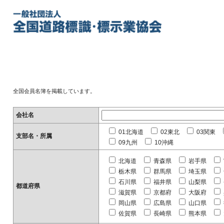
全国会員名簿を掲載しています。
会社名
01北海道
02東北
03関東
支部名・所属
09九州
10沖縄
北海道
青森県
岩手県
栃木県
群馬県
埼玉県
石川県
福井県
山梨県
都道府県
滋賀県
京都府
大阪府
岡山県
広島県
山口県
佐賀県
長崎県
熊本県