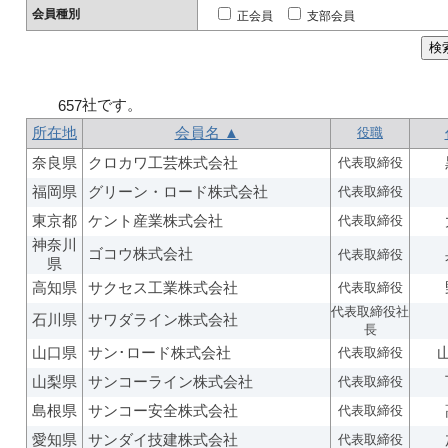
会員種別
正会員
支部会員
社です。
657
所在地
会員名 ▲
役職
奈良県
クロカワ工芸株式会社
代表取締役
福岡県
グリーン・ロード株式会社
代表取締役
東京都
ケント産業株式会社
代表取締役
神奈川
ゴコウ株式会社
代表取締役
県
高知県
サクセス工業株式会社
代表取締役
代表取締役社
石川県
サワダライン株式会社
長
山口県
サン･ロード株式会社
代表取締役
山梨県
サンコーライン株式会社
代表取締役
島根県
サンコー安全株式会社
代表取締役
愛知県
サンダイ技建株式会社
代表取締役