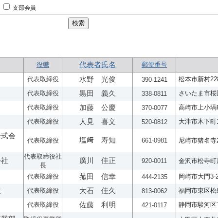
支部会員
役職
代表者氏名
郵便番号
代表取締役
水野 光俊
松本市新村228
390-1241
代表取締役
黒田 義久
さいたま市桜区
338-0811
代表取締役
加藤 公慶
高崎市上小塙町1
370-0077
代表取締役
人見 喜文
大津市木下町1
520-0812
株式会
塩﨑 寿知
代表取締役
661-0981
尼崎市猪名寺2-
代表取締役社
会社
廣川 佳正
920-0011
金沢市松寺町辰
長
代表取締役
菰田 信幸
岡崎市大門3-2
444-2135
社
代表取締役
大石 佳久
福岡市東区松島4
813-0062
代表取締役
佐藤 利明
静岡市駿河区下
421-0117