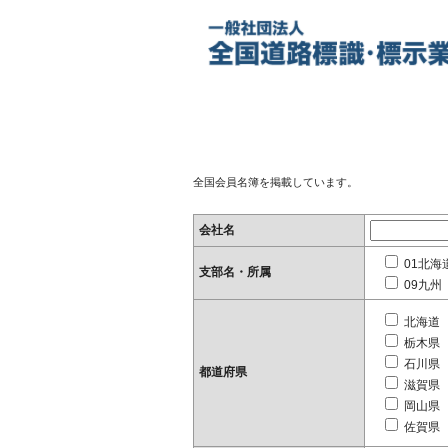
全国会員名簿を掲載しています。
会社名
01北海
支部名・所属
09九州
北海道
栃木県
石川県
都道府県
滋賀県
岡山県
佐賀県