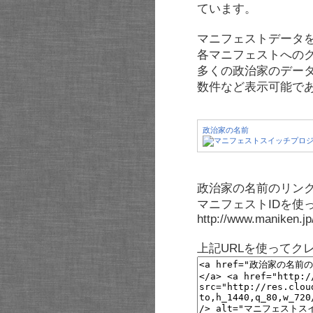
ています。
マニフェストデータ
各マニフェストへの
多くの政治家のデー
数件など表示可能で
政治家の名前
政治家の名前のリンク
マニフェストIDを使
http://www.maniken.j
上記URLを使ってク