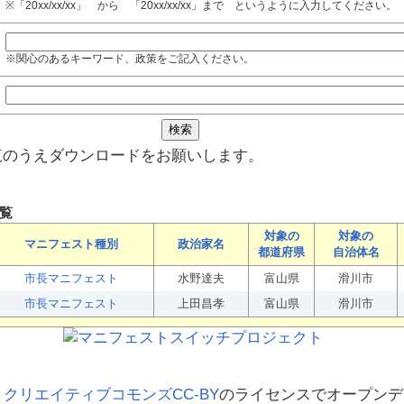
※「20xx/xx/xx」 から 「20xx/xx/xx」まで というように入力してください。
※関心のあるキーワード、政策をご記入ください。
覧のうえダウンロードをお願いします。
覧
対象の
対象の
マニフェスト種別
政治家名
都道府県
自治体名
市長マニフェスト
水野達夫
富山県
滑川市
市長マニフェスト
上田昌孝
富山県
滑川市
、
クリエイティブコモンズCC-BY
のライセンスでオープンデ