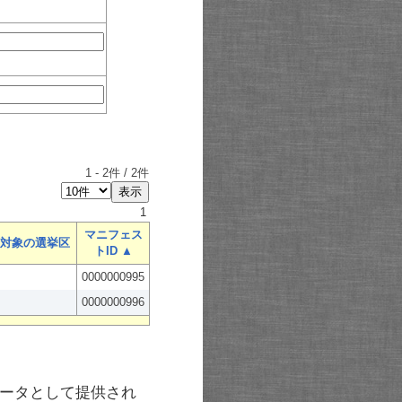
1
-
2
件 /
2
件
1
マニフェス
対象の選挙区
トID ▲
0000000995
0000000996
ータとして提供され