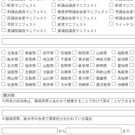
町長マニフェスト
町議会議員マニフェスト
村長マニフ
村議会議員マニフェスト
都道府県議会会派マニフェスト
市議会会派
区議会会派マニフェスト
町議会会派マニフェスト
村議会会派
市民マニフェスト
政党マニフェスト
スイッチユ
衆議院議員マニフェスト
参議院議員マニフェスト
北海道
青森県
岩手県
宮城県
秋田県
山形県
福島県
栃木県
群馬県
埼玉県
千葉県
東京都
神奈川県
新潟県
石川県
福井県
山梨県
長野県
岐阜県
静岡県
愛知県
滋賀県
京都府
大阪府
兵庫県
奈良県
和歌山県
鳥取県
岡山県
広島県
山口県
徳島県
香川県
愛媛県
高知県
佐賀県
長崎県
熊本県
大分県
宮崎県
鹿児島県
沖縄県
※同名の自治体は、都道府県とあわせて検索することで分けて探すことができま
※都道府県、政令市や合併で選挙区が分かれている場合
から
まで