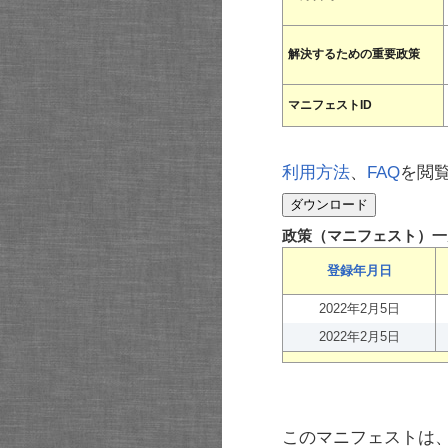
解決するための重要政策
マニフェストID
利用方法
、
FAQ
を閲
政策（マニフェスト）一
登録年月日
2022年2月5日
2022年2月5日
このマニフェストは