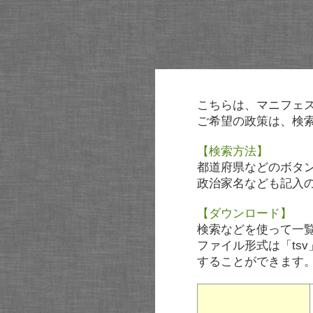
こちらは、マニフェ
ご希望の政策は、検
【検索方法】
都道府県などのボタ
政治家名なども記入
【ダウンロード】
検索などを使って一
ファイル形式は「tsv
することができます