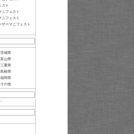
ェスト
マニフェスト
マニフェスト
ーザーマニフェスト
茨城県
富山県
三重県
島根県
福岡県
その他
す。