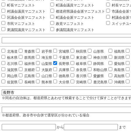
町長マニフェスト
町議会議員マニフェスト
村長マニフ
村議会議員マニフェスト
都道府県議会会派マニフェスト
市議会会派
区議会会派マニフェスト
町議会会派マニフェスト
村議会会派
市民マニフェスト
政党マニフェスト
スイッチユ
衆議院議員マニフェスト
参議院議員マニフェスト
北海道
青森県
岩手県
宮城県
秋田県
山形県
福島県
栃木県
群馬県
埼玉県
千葉県
東京都
神奈川県
新潟県
石川県
福井県
山梨県
長野県
岐阜県
静岡県
愛知県
滋賀県
京都府
大阪府
兵庫県
奈良県
和歌山県
鳥取県
岡山県
広島県
山口県
徳島県
香川県
愛媛県
高知県
佐賀県
長崎県
熊本県
大分県
宮崎県
鹿児島県
沖縄県
※同名の自治体は、都道府県とあわせて検索することで分けて探すことができま
※都道府県、政令市や合併で選挙区が分かれている場合
から
まで