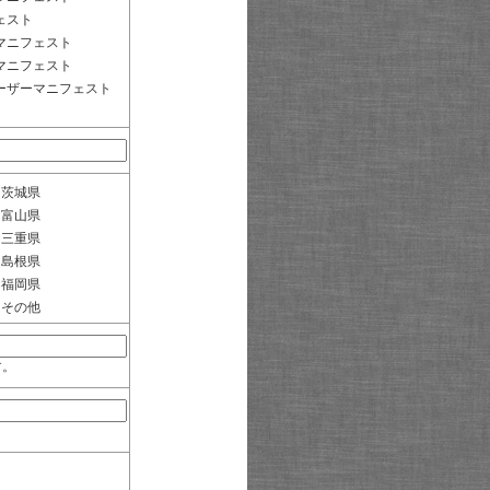
ェスト
マニフェスト
マニフェスト
ーザーマニフェスト
茨城県
富山県
三重県
島根県
福岡県
その他
す。