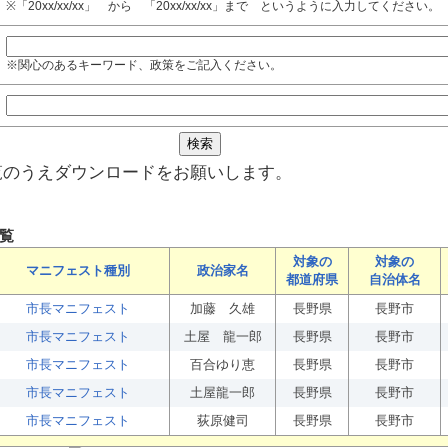
※「20xx/xx/xx」 から 「20xx/xx/xx」まで というように入力してください。
※関心のあるキーワード、政策をご記入ください。
覧のうえダウンロードをお願いします。
覧
対象の
対象の
マニフェスト種別
政治家名
都道府県
自治体名
市長マニフェスト
加藤 久雄
長野県
長野市
市長マニフェスト
土屋 龍一郎
長野県
長野市
市長マニフェスト
百合ゆり恵
長野県
長野市
市長マニフェスト
土屋龍一郎
長野県
長野市
市長マニフェスト
荻原健司
長野県
長野市