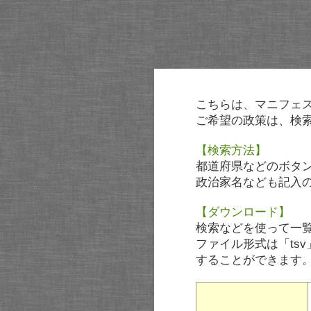
こちらは、マニフェ
ご希望の政策は、検
【検索方法】
都道府県などのボタ
政治家名なども記入
【ダウンロード】
検索などを使って一
ファイル形式は「tsv
することができます