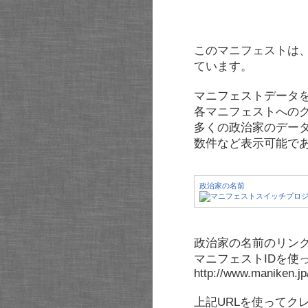
このマニフェストは
ています。
マニフェストデータ
各マニフェストへの
多くの政治家のデー
数件など表示可能で
政治家の名前
政治家の名前のリンク
マニフェストIDを使
http://www.maniken.j
上記URLを使ってク