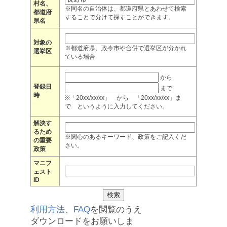
村名、
※同名の自治体は、都道府県とあわせて検索
都道府
することで分けて探すことができます。
県名
対象の
※都道府県、政令市や合併で選挙区が分かれ
選挙区
ている場合
から
登録日
まで
時
※「20xx/xx/xx」 から 「20xx/xx/xx」ま
で というように入力してください。
解決す
るため
※関心のあるキーワード、政策をご記入くだ
の重要
さい。
政策
マニフ
ェスト
ID
利用方法
、
FAQ
を閲覧のうえ
ダウンロードをお願いしま