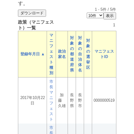
す。
1
-
5
件 /
5
件
政策（マニフェス
1
ト）一覧
マ
対
対
ニ
対
象
象
フ
象
の
の
ェ
政治
の
マニフェス
登録年月日 ▲
都
自
ス
家名
選
トID
道
治
ト
挙
府
体
種
区
県
名
別
市
長
マ
加
長
長
2017年10月22
ニ
藤
野
野
0000000519
日
フ
久雄
県
市
ェ
ス
ト
市
長