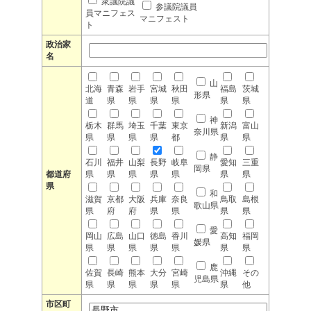
衆議院議
参議院議員
員マニフェス
マニフェスト
ト
政治家
名
山
北海
青森
岩手
宮城
秋田
福島
茨城
形県
道
県
県
県
県
県
県
神
栃木
群馬
埼玉
千葉
東京
新潟
富山
奈川県
県
県
県
県
都
県
県
静
石川
福井
山梨
長野
岐阜
愛知
三重
岡県
都道府
県
県
県
県
県
県
県
県
和
滋賀
京都
大阪
兵庫
奈良
鳥取
島根
歌山県
県
府
府
県
県
県
県
愛
岡山
広島
山口
徳島
香川
高知
福岡
媛県
県
県
県
県
県
県
県
鹿
佐賀
長崎
熊本
大分
宮崎
沖縄
その
児島県
県
県
県
県
県
県
他
市区町