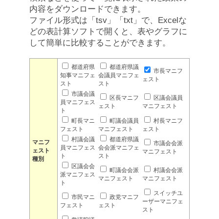
内容をダウンロードできます。
ファイル形式は「tsv」「txt」で、Excelな
どの表計算ソフトで開くと、表やグラフに
して簡単に比較することができます。
都道府県
都道府県議
市長マニフ
知事マニフェ
会議員マニフェ
ェスト
スト
スト
市議会議
区長マニフ
区議会議員
員マニフェス
ェスト
マニフェスト
ト
町長マニ
町議会議員
村長マニフ
フェスト
マニフェスト
ェスト
村議会議
都道府県議
マニフ
市議会会派
員マニフェス
会会派マニフェ
ェスト
マニフェスト
ト
スト
種別
区議会会
町議会会派
村議会会派
派マニフェス
マニフェスト
マニフェスト
ト
スイッチユ
市民マニ
政党マニフ
ーザーマニフェ
フェスト
ェスト
スト