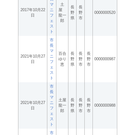
マ
土
長
長
2017年10月22
ニ
屋
野
野
0000000520
日
フ
龍一
県
市
ェ
郎
ス
ト
市
長
マ
百合
長
長
長
2021年10月27
ニ
ゆり
野
野
野
0000000987
日
フ
恵
県
市
市
ェ
ス
ト
市
長
マ
土屋
長
長
長
2021年10月27
ニ
龍一
野
野
野
0000000988
日
フ
郎
県
市
市
ェ
ス
ト
市