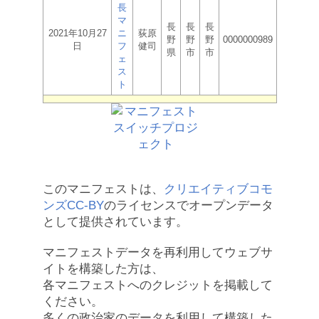
長
マ
長
長
長
2021年10月27
ニ
荻原
野
野
野
0000000989
日
フ
健司
県
市
市
ェ
ス
ト
このマニフェストは、
クリエイティブコモ
ンズCC-BY
のライセンスでオープンデータ
として提供されています。
マニフェストデータを再利用してウェブサ
イトを構築した方は、
各マニフェストへのクレジットを掲載して
ください。
多くの政治家のデータを利用して構築した