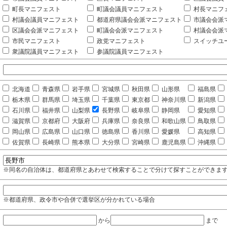
町長マニフェスト
町議会議員マニフェスト
村長マニフ
村議会議員マニフェスト
都道府県議会会派マニフェスト
市議会会派
区議会会派マニフェスト
町議会会派マニフェスト
村議会会派
市民マニフェスト
政党マニフェスト
スイッチユ
衆議院議員マニフェスト
参議院議員マニフェスト
北海道
青森県
岩手県
宮城県
秋田県
山形県
福島県
栃木県
群馬県
埼玉県
千葉県
東京都
神奈川県
新潟県
石川県
福井県
山梨県
長野県
岐阜県
静岡県
愛知県
滋賀県
京都府
大阪府
兵庫県
奈良県
和歌山県
鳥取県
岡山県
広島県
山口県
徳島県
香川県
愛媛県
高知県
佐賀県
長崎県
熊本県
大分県
宮崎県
鹿児島県
沖縄県
※同名の自治体は、都道府県とあわせて検索することで分けて探すことができま
※都道府県、政令市や合併で選挙区が分かれている場合
から
まで