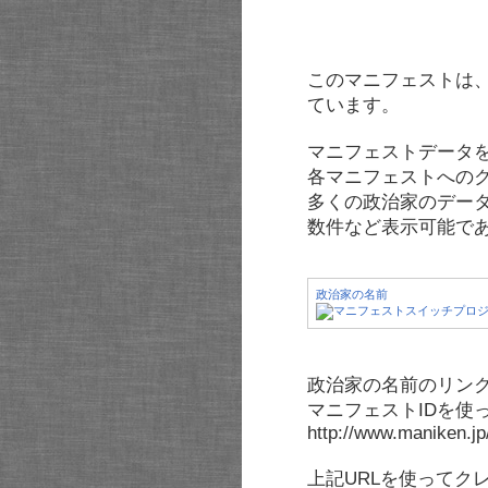
このマニフェストは
ています。
マニフェストデータ
各マニフェストへの
多くの政治家のデー
数件など表示可能で
政治家の名前
政治家の名前のリンク
マニフェストIDを使
http://www.maniken.j
上記URLを使ってク