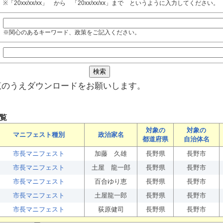
※「20xx/xx/xx」 から 「20xx/xx/xx」まで というように入力してください。
※関心のあるキーワード、政策をご記入ください。
覧のうえダウンロードをお願いします。
覧
対象の
対象の
マニフェスト種別
政治家名
都道府県
自治体名
市長マニフェスト
加藤 久雄
長野県
長野市
市長マニフェスト
土屋 龍一郎
長野県
長野市
市長マニフェスト
百合ゆり恵
長野県
長野市
市長マニフェスト
土屋龍一郎
長野県
長野市
市長マニフェスト
荻原健司
長野県
長野市