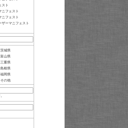
ェスト
マニフェスト
マニフェスト
ーザーマニフェスト
茨城県
富山県
三重県
島根県
福岡県
その他
す。