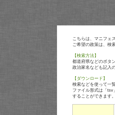
こちらは、マニフェ
ご希望の政策は、検
【検索方法】
都道府県などのボタ
政治家名なども記入
【ダウンロード】
検索などを使って一
ファイル形式は「tsv
することができます